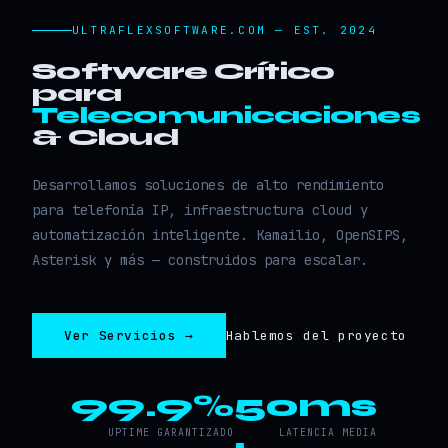
ULTRAFLEXSOFTWARE.COM — EST. 2024
Software Crítico
para
Telecomunicaciones
& Cloud
Desarrollamos soluciones de alto rendimiento
para telefonía IP, infraestructura cloud y
automatización inteligente. Kamailio, OpenSIPS,
Asterisk y más — construidos para escalar.
Ver Servicios →
Hablemos del proyecto
99.9%
50ms
UPTIME GARANTIZADO
LATENCIA MEDIA