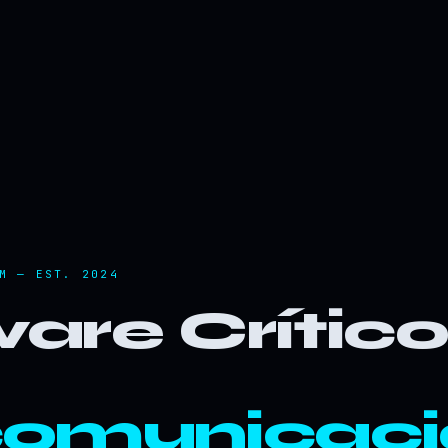
M — EST. 2024
are Crític
comunicaci