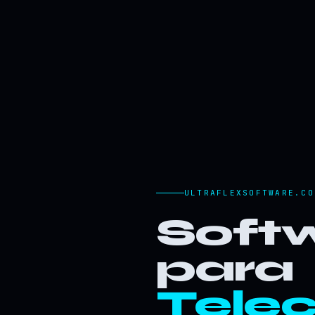
ULTRAFLEXSOFTWARE.CO
Softw
para
Tele