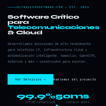
ULTRAFLEXSOFTWARE.COM — EST. 2024
Software Crítico
para
Telecomunicaciones
& Cloud
Desarrollamos soluciones de alto rendimiento
para telefonía IP, infraestructura cloud y
automatización inteligente. Kamailio, OpenSIPS,
Asterisk y más — construidos para escalar.
Ver Servicios →
Hablemos del proyecto
99.9%
50ms
UPTIME GARANTIZADO
LATENCIA MEDIA