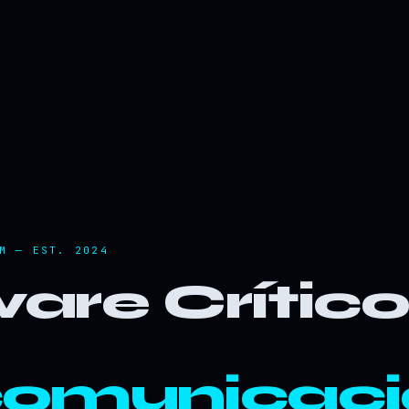
M — EST. 2024
are Crític
comunicaci