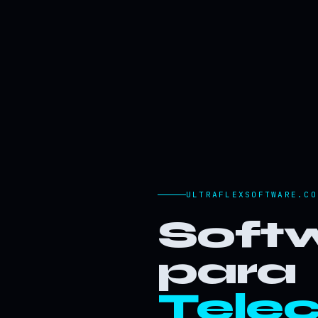
ULTRAFLEXSOFTWARE.CO
Softw
para
Tele