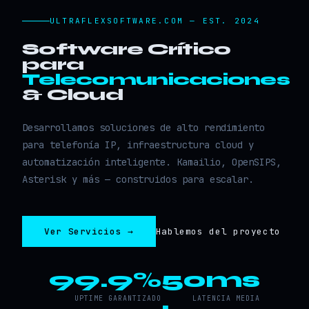
ULTRAFLEXSOFTWARE.COM — EST. 2024
Software Crítico
para
Telecomunicaciones
& Cloud
Desarrollamos soluciones de alto rendimiento
para telefonía IP, infraestructura cloud y
automatización inteligente. Kamailio, OpenSIPS,
Asterisk y más — construidos para escalar.
Ver Servicios →
Hablemos del proyecto
99.9%
50ms
UPTIME GARANTIZADO
LATENCIA MEDIA