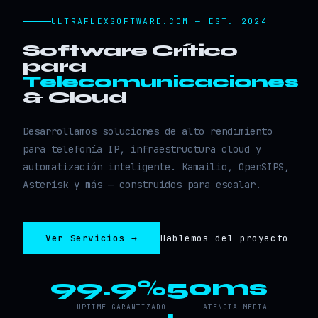
ULTRAFLEXSOFTWARE.COM — EST. 2024
Software Crítico
para
Telecomunicaciones
& Cloud
Desarrollamos soluciones de alto rendimiento
para telefonía IP, infraestructura cloud y
automatización inteligente. Kamailio, OpenSIPS,
Asterisk y más — construidos para escalar.
Ver Servicios →
Hablemos del proyecto
99.9%
50ms
UPTIME GARANTIZADO
LATENCIA MEDIA