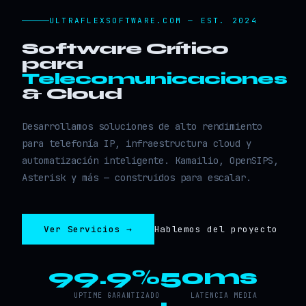
ULTRAFLEXSOFTWARE.COM — EST. 2024
Software Crítico
para
Telecomunicaciones
& Cloud
Desarrollamos soluciones de alto rendimiento
para telefonía IP, infraestructura cloud y
automatización inteligente. Kamailio, OpenSIPS,
Asterisk y más — construidos para escalar.
Ver Servicios →
Hablemos del proyecto
99.9%
50ms
UPTIME GARANTIZADO
LATENCIA MEDIA