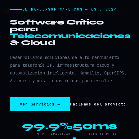
ULTRAFLEXSOFTWARE.COM — EST. 2024
Software Crítico
para
Telecomunicaciones
& Cloud
Desarrollamos soluciones de alto rendimiento
para telefonía IP, infraestructura cloud y
automatización inteligente. Kamailio, OpenSIPS,
Asterisk y más — construidos para escalar.
Ver Servicios →
Hablemos del proyecto
99.9%
50ms
UPTIME GARANTIZADO
LATENCIA MEDIA