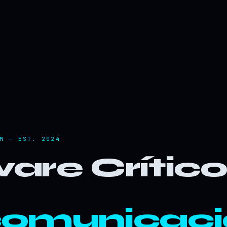
M — EST. 2024
are Crític
comunicaci