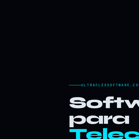
ULTRAFLEXSOFTWARE.CO
Softw
para
Tele