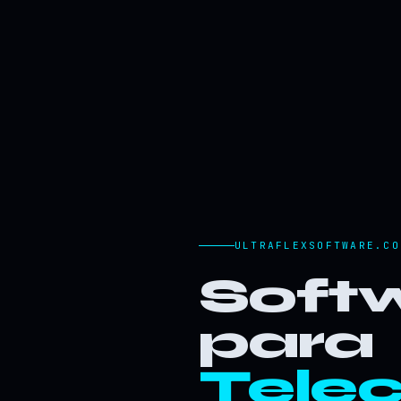
ULTRAFLEXSOFTWARE.CO
Softw
para
Tele