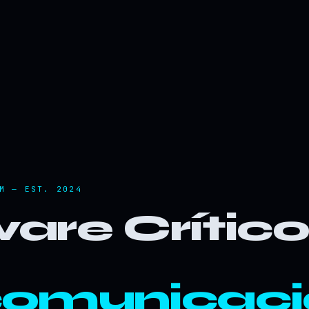
M — EST. 2024
are Crític
comunicaci